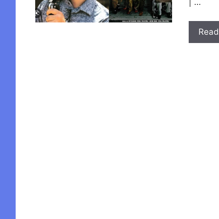
| …
Read