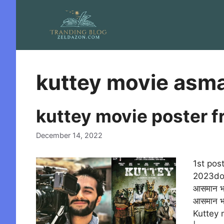
Skip
to
content
kuttey movie asm
kuttey movie poster 
December 14, 2022
1st pos
2023down
आसमान भार
आसमान भार
Kuttey 