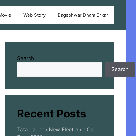
Movie
Web Story
Bageshwar Dham Srkar
Search
Search
Recent Posts
Tata Launch New Electronic Car