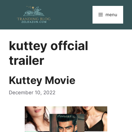
Skip
to
menu
content
kuttey offcial
trailer
Kuttey Movie
December 10, 2022